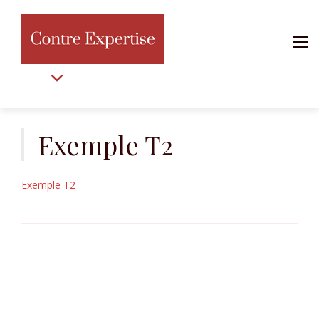
MENU
Aller
au
Exemple T2
contenu
Exemple T2